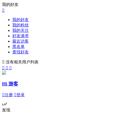
我的好友

我的好友
我的粉丝
我的关注
好友请求
最近访客
黑名单
查找好友

没有相关用户列表



Hi 游客

注册

登录
ﰉ
发现