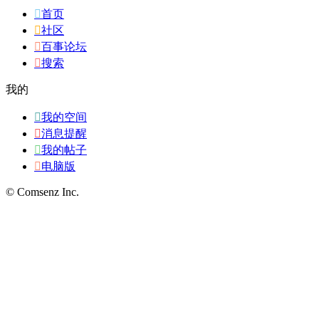

首页

社区

百事论坛

搜索
我的

我的空间

消息提醒

我的帖子

电脑版
© Comsenz Inc.