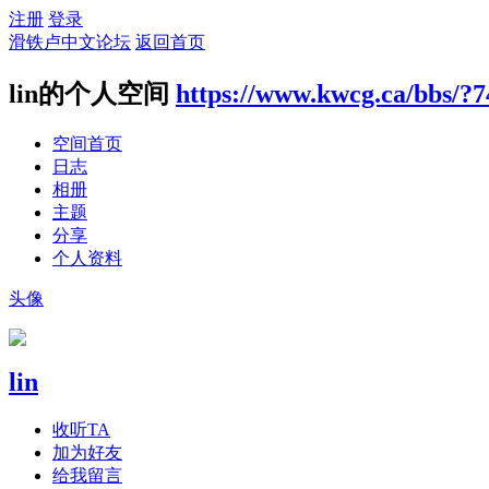
注册
登录
滑铁卢中文论坛
返回首页
lin的个人空间
https://www.kwcg.ca/bbs/?
空间首页
日志
相册
主题
分享
个人资料
头像
lin
收听TA
加为好友
给我留言