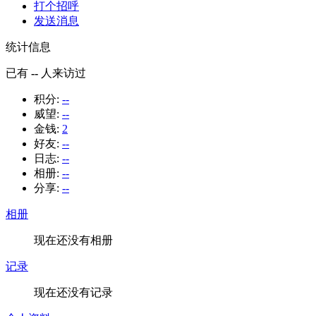
打个招呼
发送消息
统计信息
已有
--
人来访过
积分:
--
威望:
--
金钱:
2
好友:
--
日志:
--
相册:
--
分享:
--
相册
现在还没有相册
记录
现在还没有记录