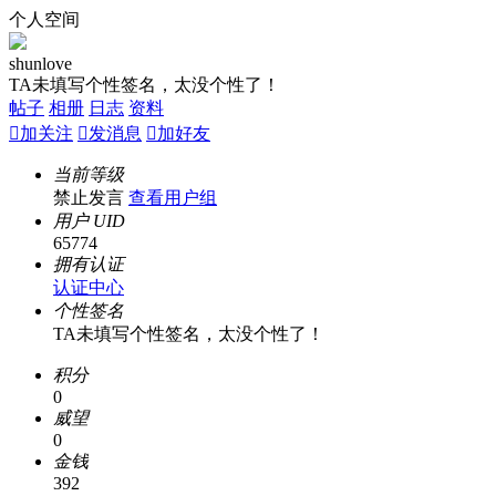
个人空间
shunlove
TA未填写个性签名，太没个性了！
帖子
相册
日志
资料

加关注

发消息

加好友
当前等级
禁止发言
查看用户组
用户 UID
65774
拥有认证
认证中心
个性签名
TA未填写个性签名，太没个性了！
积分
0
威望
0
金钱
392