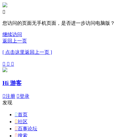

您访问的页面无手机页面，是否进一步访问电脑版？
继续访问
返回上一页
[ 点击这里返回上一页 ]



Hi 游客

注册

登录
发现

首页

社区

百事论坛

搜索