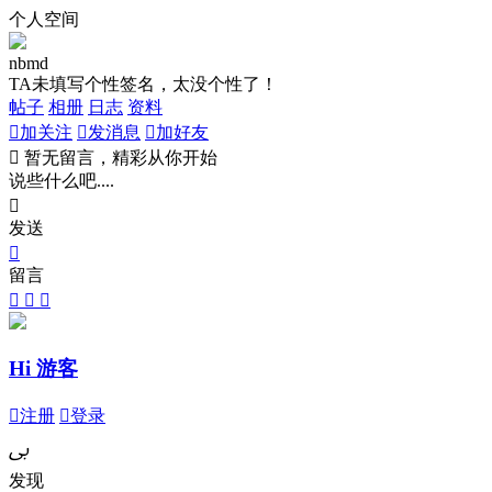
个人空间
nbmd
TA未填写个性签名，太没个性了！
帖子
相册
日志
资料

加关注

发消息

加好友

暂无留言，精彩从你开始
说些什么吧....

发送

留言



Hi 游客

注册

登录
ﰉ
发现