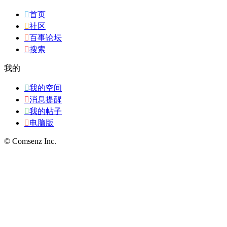

首页

社区

百事论坛

搜索
我的

我的空间

消息提醒

我的帖子

电脑版
© Comsenz Inc.