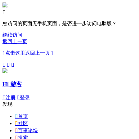

您访问的页面无手机页面，是否进一步访问电脑版？
继续访问
返回上一页
[ 点击这里返回上一页 ]



Hi 游客

注册

登录
发现

首页

社区

百事论坛

搜索