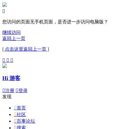

您访问的页面无手机页面，是否进一步访问电脑版？
继续访问
返回上一页
[ 点击这里返回上一页 ]



Hi 游客

注册

登录
发现

首页

社区

百事论坛

搜索