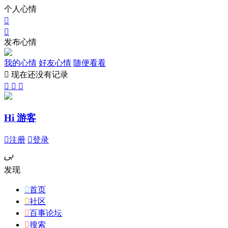
个人心情


发布心情
我的心情
好友心情
随便看看

现在还没有记录



Hi 游客

注册

登录
ﰉ
发现

首页

社区

百事论坛

搜索