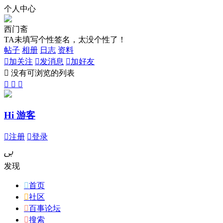
个人中心
西门斋
TA未填写个性签名，太没个性了！
帖子
相册
日志
资料

加关注

发消息

加好友

没有可浏览的列表



Hi 游客

注册

登录
ﰉ
发现

首页

社区

百事论坛

搜索