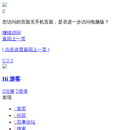

您访问的页面无手机页面，是否进一步访问电脑版？
继续访问
返回上一页
[ 点击这里返回上一页 ]



Hi 游客

注册

登录
发现

首页

社区

百事论坛

搜索