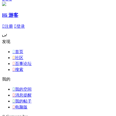
Hi 游客

注册

登录
ﰉ
发现

首页

社区

百事论坛

搜索
我的

我的空间

消息提醒

我的帖子

电脑版