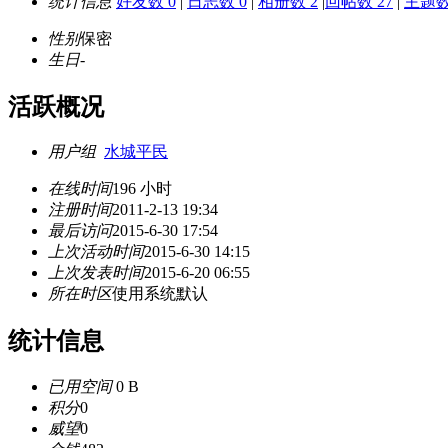
统计信息
好友数 0
|
日志数 0
|
相册数 2
|
回帖数 27
|
主题数
性别
保密
生日
-
活跃概况
用户组
水城平民
在线时间
196 小时
注册时间
2011-2-13 19:34
最后访问
2015-6-30 17:54
上次活动时间
2015-6-30 14:15
上次发表时间
2015-6-20 06:55
所在时区
使用系统默认
统计信息
已用空间
0 B
积分
0
威望
0