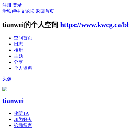
注册
登录
滑铁卢中文论坛
返回首页
tianwei的个人空间
https://www.kwcg.ca/b
空间首页
日志
相册
主题
分享
个人资料
头像
tianwei
收听TA
加为好友
给我留言