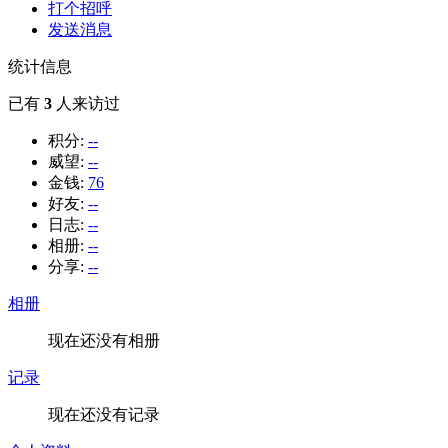
打个招呼
发送消息
统计信息
已有
3
人来访过
积分:
--
威望:
--
金钱:
76
好友:
--
日志:
--
相册:
--
分享:
--
相册
现在还没有相册
记录
现在还没有记录