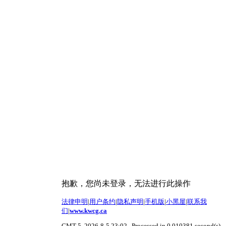
抱歉，您尚未登录，无法进行此操作
法律申明
|
用户条约
|
隐私声明
|
手机版
|
小黑屋
|
联系我
们
|
www.kwcg.ca
GMT-5, 2026-8-5 23:02
, Processed in 0.010381 second(s),