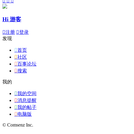



Hi 游客

注册

登录
发现

首页

社区

百事论坛

搜索
我的

我的空间

消息提醒

我的帖子

电脑版
© Comsenz Inc.