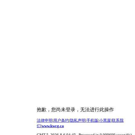
抱歉，您尚未登录，无法进行此操作
法律申明
|
用户条约
|
隐私声明
|
手机版
|
小黑屋
|
联系我
们
|
www.kwcg.ca
GMT-5, 2026-8-6 04:45
, Processed in 0.009699 second(s),