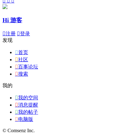



Hi 游客

注册

登录
发现

首页

社区

百事论坛

搜索
我的

我的空间

消息提醒

我的帖子

电脑版
© Comsenz Inc.