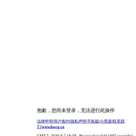
抱歉，您尚未登录，无法进行此操作
法律申明
|
用户条约
|
隐私声明
|
手机版
|
小黑屋
|
联系我
们
|
www.kwcg.ca
GMT-5, 2026-8-7 18:58
, Processed in 0.011097 second(s),