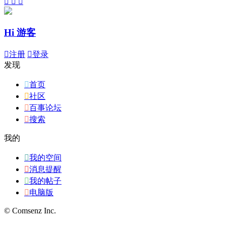



Hi 游客

注册

登录
发现

首页

社区

百事论坛

搜索
我的

我的空间

消息提醒

我的帖子

电脑版
© Comsenz Inc.