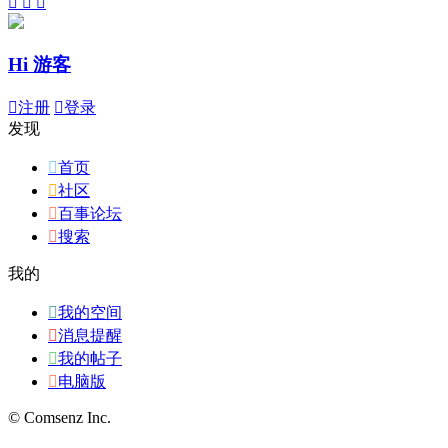



Hi 游客

注册

登录
发现

首页

社区

百事论坛

搜索
我的

我的空间

消息提醒

我的帖子

电脑版
© Comsenz Inc.