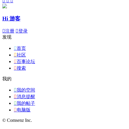



Hi 游客

注册

登录
发现

首页

社区

百事论坛

搜索
我的

我的空间

消息提醒

我的帖子

电脑版
© Comsenz Inc.