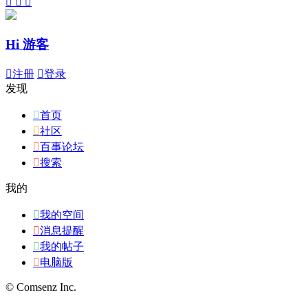



Hi 游客

注册

登录
发现

首页

社区

百事论坛

搜索
我的

我的空间

消息提醒

我的帖子

电脑版
© Comsenz Inc.