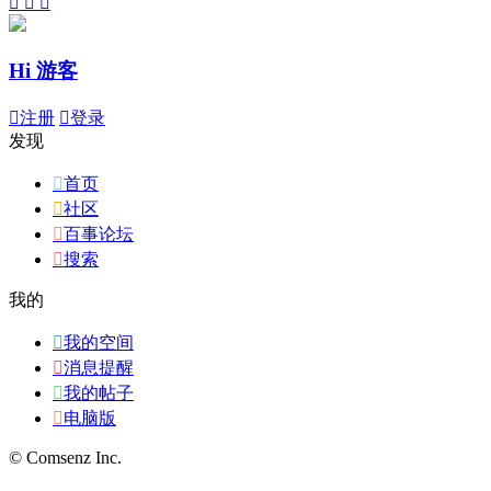



Hi 游客

注册

登录
发现

首页

社区

百事论坛

搜索
我的

我的空间

消息提醒

我的帖子

电脑版
© Comsenz Inc.