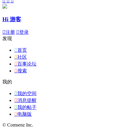



Hi 游客

注册

登录
发现

首页

社区

百事论坛

搜索
我的

我的空间

消息提醒

我的帖子

电脑版
© Comsenz Inc.