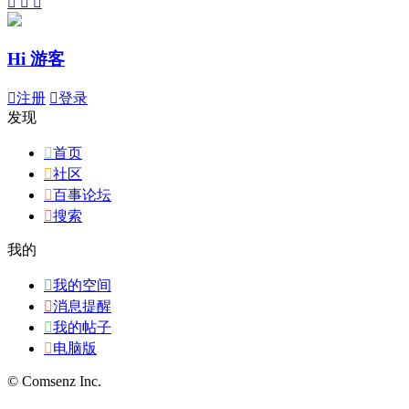



Hi 游客

注册

登录
发现

首页

社区

百事论坛

搜索
我的

我的空间

消息提醒

我的帖子

电脑版
© Comsenz Inc.