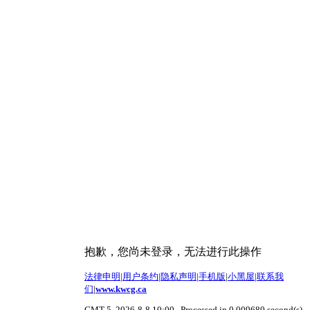
抱歉，您尚未登录，无法进行此操作
法律申明
|
用户条约
|
隐私声明
|
手机版
|
小黑屋
|
联系我
们
|
www.kwcg.ca
GMT-5, 2026-8-8 10:00
, Processed in 0.009680 second(s),