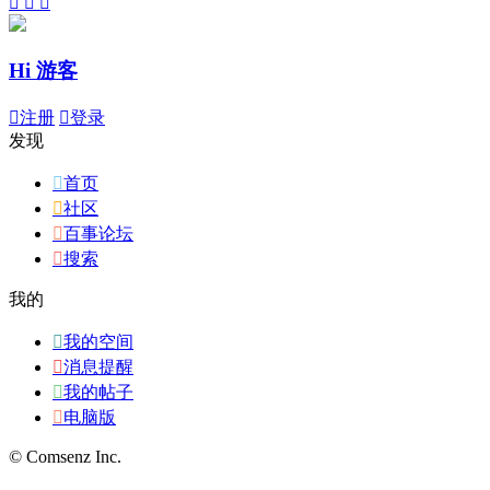



Hi 游客

注册

登录
发现

首页

社区

百事论坛

搜索
我的

我的空间

消息提醒

我的帖子

电脑版
© Comsenz Inc.