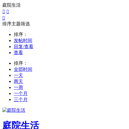
庭院生活



排序主题筛选
排序：
发帖时间
回复/查看
查看
排序：
全部时间
一天
两天
一周
一个月
三个月
庭院生活