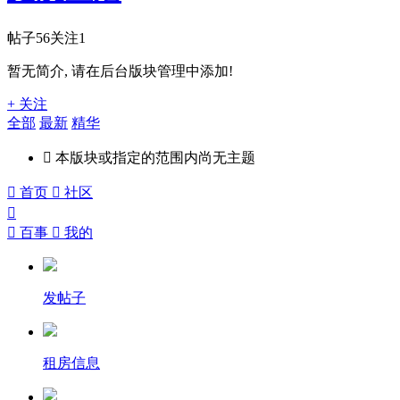
帖子
56
关注
1
暂无简介, 请在后台版块管理中添加!
+ 关注
全部
最新
精华

本版块或指定的范围内尚无主题

首页

社区


百事

我的
发帖子
租房信息