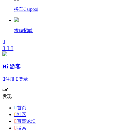
搭车Carpool
求职招聘




Hi 游客

注册

登录
ﰉ
发现

首页

社区

百事论坛

搜索