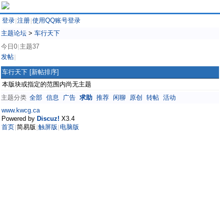
登录
注册
使用QQ账号登录
|
|
主题论坛
>
车行天下
今日0
主题37
|
发帖
|
车行天下
[新帖排序]
本版块或指定的范围内尚无主题
主题分类
全部
信息
广告
求助
推荐
闲聊
原创
转帖
活动
www.kwcg.ca
Powered by
Discuz!
X3.4
首页
简易版
触屏版
电脑版
|
|
|