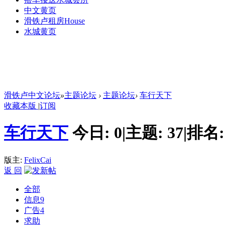
中文黄页
滑铁卢租房
House
水城黄页
滑铁卢中文论坛
»
主题论坛
›
主题论坛
›
车行天下
收藏本版
|
订阅
车行天下
今日:
0
|
主题:
37
|
排名
版主:
FelixCai
返 回
全部
信息
9
广告
4
求助