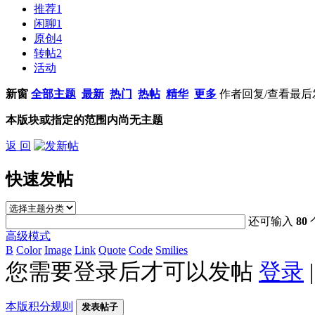
推荐
1
闲聊
1
原创
4
转帖
2
活动
新窗
全部主题
最新
热门
热帖
精华
更多
作者
回复/查看
最后
本版块或指定的范围内尚无主题
返 回
快速发帖
还可输入
80
高级模式
B
Color
Image
Link
Quote
Code
Smilies
您需要登录后才可以发帖
登录
本版积分规则
发表帖子