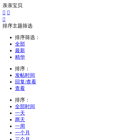
亲亲宝贝



排序主题筛选
排序筛选：
全部
最新
精华
排序：
发帖时间
回复/查看
查看
排序：
全部时间
一天
两天
一周
一个月
三个月