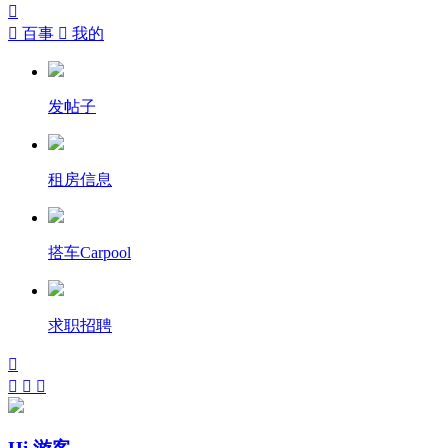


百事

我的
发帖子
租房信息
搭车Carpool
求职招聘



