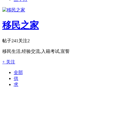
移民之家
帖子
241
关注
2
移民生活,经验交流,入籍考试,宣誓
+ 关注
全部
供
求