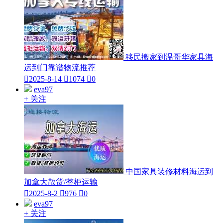
移民搬家到温哥华家具海
运到门靠谱物流推荐

2025-8-14

1074

0
eva97
+ 关注
中国家具装修材料海运到
加拿大散货/整柜运输

2025-8-2

976

0
eva97
+ 关注