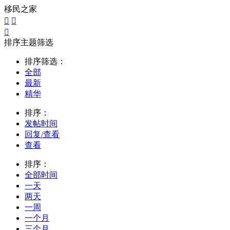
移民之家



排序主题筛选
排序筛选：
全部
最新
精华
排序：
发帖时间
回复/查看
查看
排序：
全部时间
一天
两天
一周
一个月
三个月