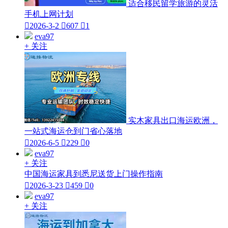
适合移民留学旅游的灵活
手机上网计划

2026-3-2

607

1
eva97
+ 关注
实木家具出口海运欧洲，
一站式海运仓到门省心落地

2026-6-5

229

0
eva97
+ 关注
中国海运家具到悉尼送货上门操作指南

2026-3-23

459

0
eva97
+ 关注