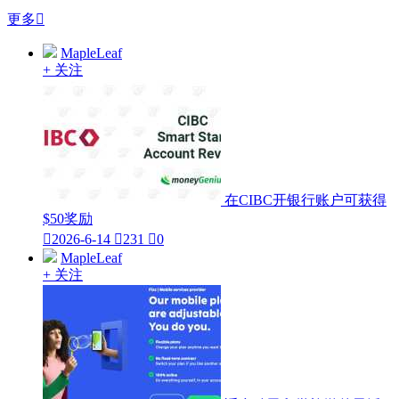
更多

MapleLeaf
+ 关注
在CIBC开银行账户可获得
$50奖励

2026-6-14

231

0
MapleLeaf
+ 关注