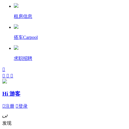
租房信息
搭车Carpool
求职招聘




Hi 游客

注册

登录
ﰉ
发现