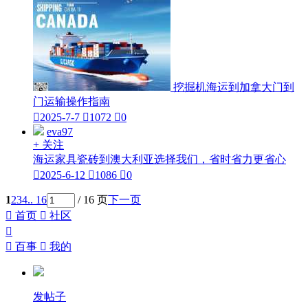
挖掘机海运到加拿大门到
门运输操作指南

2025-7-7

1072

0
eva97
+ 关注
海运家具瓷砖到澳大利亚选择我们，省时省力更省心

2025-6-12

1086

0
1
2
3
4
.. 16
/ 16 页
下一页

首页

社区


百事

我的
发帖子