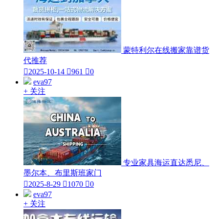
蒙特利尔在线搬家靠谱货
代推荐

2025-10-14

961

0
eva97
+ 关注
专业家具海运直达悉尼、
墨尔本、布里斯班家门

2025-8-29

1070

0
eva97
+ 关注