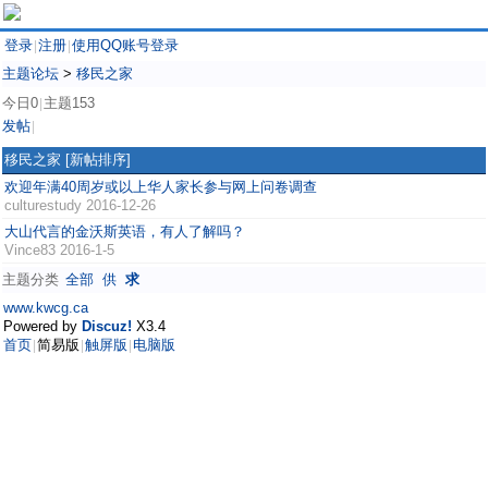
登录
注册
使用QQ账号登录
|
|
主题论坛
>
移民之家
今日0
主题153
|
发帖
|
移民之家
[新帖排序]
欢迎年满40周岁或以上华人家长参与网上问卷调查
culturestudy
2016-12-26
大山代言的金沃斯英语，有人了解吗？
Vince83
2016-1-5
主题分类
全部
供
求
www.kwcg.ca
Powered by
Discuz!
X3.4
首页
简易版
触屏版
电脑版
|
|
|