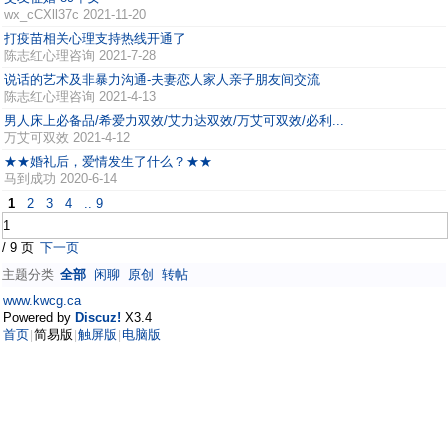
wx_cCXll37c
2021-11-20
打疫苗相关心理支持热线开通了
陈志红心理咨询
2021-7-28
说话的艺术及非暴力沟通-夫妻恋人家人亲子朋友间交流
陈志红心理咨询
2021-4-13
男人床上必备品/希爱力双效/艾力达双效/万艾可双效/必利...
万艾可双效
2021-4-12
★★婚礼后，爱情发生了什么？★★
马到成功
2020-6-14
1
2
3
4
.. 9
/ 9 页
下一页
主题分类
全部
闲聊
原创
转帖
www.kwcg.ca
Powered by
Discuz!
X3.4
首页
简易版
触屏版
电脑版
|
|
|