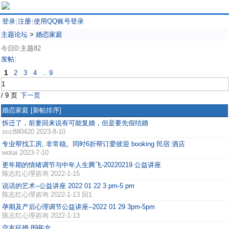
登录
注册
使用QQ账号登录
|
|
主题论坛
>
婚恋家庭
今日0
主题82
|
发帖
|
1
2
3
4
.. 9
/ 9 页
下一页
婚恋家庭
[新帖排序]
拆迁了，前妻回来说有可能复婚，但是要先假结婚
scc880420
2023-8-10
专业帮找工房, 非常稳。同时6折帮订爱彼迎 booking 民宿 酒店
wotai
2023-7-10
更年期的情绪调节与中年人生腾飞-20220219 公益讲座
陈志红心理咨询
2022-1-15
说话的艺术--公益讲座 2022 01 22 3 pm-5 pm
陈志红心理咨询
2022-1-13 回1
孕期及产后心理调节公益讲座--2022 01 29 3pm-5pm
陈志红心理咨询
2022-1-13
交友征婚 89年女