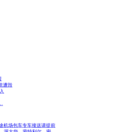
援
系统遭毁
入
…
长途机场包车专车接送请提前
伦多、渥太华、蒙特利尔、密