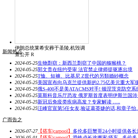
伊朗总统莱希安葬于圣陵,机毁调
新闻热点
查公开 R
2024-05-25
生物剽窃：新西兰剽窃了中国的猕猴桃？
2024-05-25
郭文贵在纽约受审 法官禁止律师提驱逐出境
2024-05-25
T恤、短褲、比基尼 Z世代的另類婚紗概念
2024-05-25
美国宣布向乌克兰提供新的2.75亿美元重大军
2024-05-25
俄S-400不是美ATACMS对手! 顿涅茨克防空
2024-05-25
莫斯科音乐厅恐攻 俄罗斯首度表明伊斯兰国涉
2024-05-25
新冠后免疫类疾病高发？专家解读 …..
2024-05-25
汪峰官宣第5任女友,验证葛荟婕的话,和章子怡
广而告之
2026-07-27
【搭车|carpool】
多伦多巨蟹哥24小时提供各
2026-05-01
【搭车|carpool】
滑铁卢长途搬家/搭车 - 多