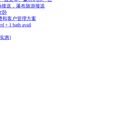
，机场接送，瀑布旅游接送
次卧
费和客户管理方案
+ 1 bath avail
实惠]