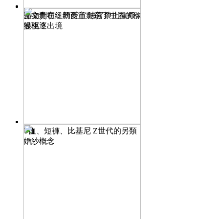
生物剽窃：新西兰剽窃了中国的猕
郭文贵在纽约受审 法官禁止律师
猴桃？
提驱逐出境
T恤、短褲、比基尼 Z世代的另類
婚紗概念