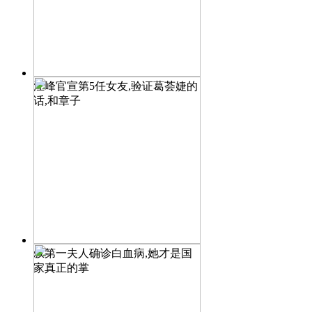
汪峰官宣第5任女友,验证葛荟婕的
话,和章子
叙第一夫人确诊白血病,她才是国
家真正的掌