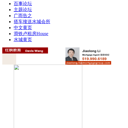
百事论坛
主题论坛
广而告之
搭车接送
水城会所
中文黄页
滑铁卢租房
House
水城黄页