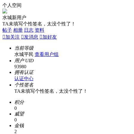
个人空间
水城新用户
TA未填写个性签名，太没个性了！
帖子
相册
日志
资料

加关注

发消息

加好友
当前等级
水城平民
查看用户组
用户 UID
93980
拥有认证
认证中心
个性签名
TA未填写个性签名，太没个性了！
积分
0
威望
0
金钱
2