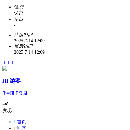
性别
保密
生日
-
注册时间
2025-7-14 12:09
最后访问
2025-7-14 12:09



Hi 游客

注册

登录
ﰉ
发现

首页

社区