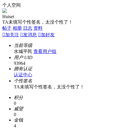
个人空间
Huiset
TA未填写个性签名，太没个性了！
帖子
相册
日志
资料

加关注

发消息

加好友
当前等级
水城平民
查看用户组
用户 UID
93964
拥有认证
认证中心
个性签名
TA未填写个性签名，太没个性了！
积分
0
威望
0
金钱
4