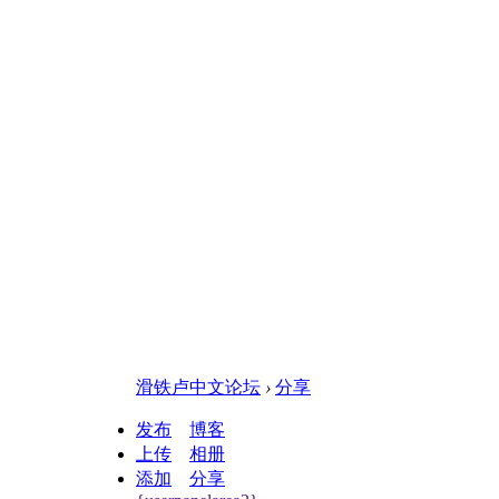
滑铁卢中文论坛
›
分享
发布
博客
上传
相册
添加
分享