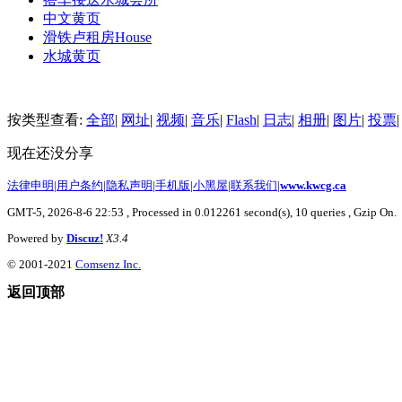
中文黄页
滑铁卢租房
House
水城黄页
按类型查看:
全部
|
网址
|
视频
|
音乐
|
Flash
|
日志
|
相册
|
图片
|
投票
|
现在还没分享
法律申明
|
用户条约
|
隐私声明
|
手机版
|
小黑屋
|
联系我们
|
www.kwcg.ca
GMT-5, 2026-8-6 22:53
, Processed in 0.012261 second(s), 10 queries , Gzip On.
Powered by
Discuz!
X3.4
© 2001-2021
Comsenz Inc.
返回顶部