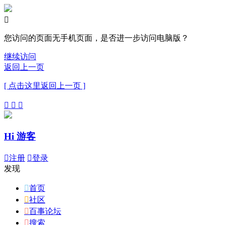

您访问的页面无手机页面，是否进一步访问电脑版？
继续访问
返回上一页
[ 点击这里返回上一页 ]



Hi 游客

注册

登录
发现

首页

社区

百事论坛

搜索