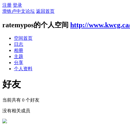
注册
登录
滑铁卢中文论坛
返回首页
ratemypos的个人空间
http://www.kwcg.ca
空间首页
日志
相册
主题
分享
个人资料
好友
当前共有
0
个好友
没有相关成员