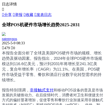
日志详情


分享

举报

收藏

发表日志
全球POS机硬件市场增长趋势2025-2031
ratemypos
2025-5-9 08:33

479

0
本报告全面分析了全球及美国POS硬件市场的规模、增长
趋势及驱动因素。报告指出，2024年全球POS硬件市场规
模达到116.6亿美元，预计到2031年将增长至241.3亿美
元，复合年增长率（CAGR）为11.1%。在美国，POS硬
件市场受益于零售、餐饮和酒店行业数字化转型需求的持
续增长。
报告特别强调，
非接触式支付
和移动POS设备的普及是市场
发展的关键推动力。在后疫情时代，消费者对卫生和便捷支付
方式的偏好显著增加，促使零售和餐饮行业加速采用非接触式
支付技术（如NFC）和移动POS设备（mPOS）。此外，智