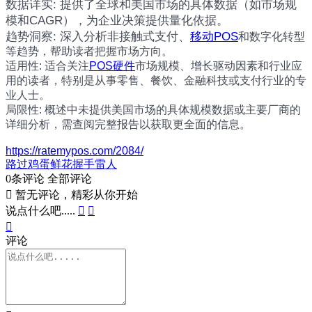
数据详实: 提供了全球和美国市场的具体数据（如市场规
模和CAGR），为企业决策提供量化依据。
趋势洞察: 深入分析非接触式支付、
移动POS
和数字化转型
等趋势，帮助读者把握市场方向。
适用性: 适合关注
POS硬件
市场规模、增长驱动因素和行业应
用的读者，特别是从事零售、餐饮、金融科技或支付行业的专
业人士。
局限性: 概述中未提供美国市场的具体规模数据或主要厂商的
详细分析，需查阅完整报告以获取更全面的信息。
https://ratemypos.com/2084/
路过
鸡蛋
鲜花
握手
雷人
0条评论
全部评论

暂无评论，精彩从你开始
说点什么吧.....



评论