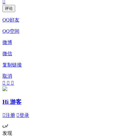

评论
QQ好友
QQ空间
微博
微信
复制链接
取消



Hi 游客

注册

登录
ﰉ
发现