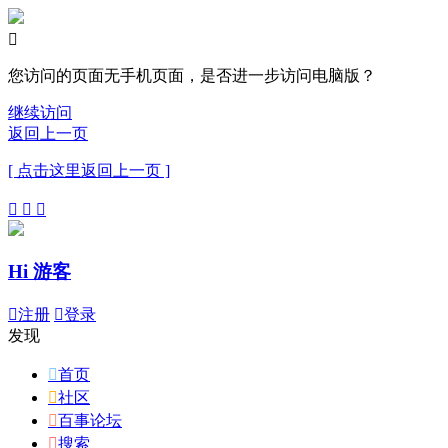

您访问的页面无手机页面，是否进一步访问电脑版？
继续访问
返回上一页
[ 点击这里返回上一页 ]



Hi 游客

注册

登录
发现

首页

社区

百事论坛

搜索