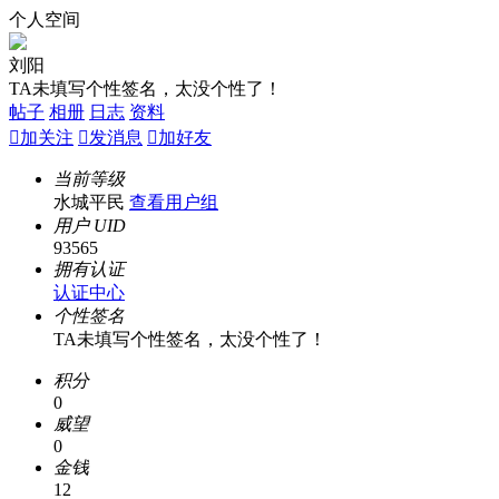
个人空间
刘阳
TA未填写个性签名，太没个性了！
帖子
相册
日志
资料

加关注

发消息

加好友
当前等级
水城平民
查看用户组
用户 UID
93565
拥有认证
认证中心
个性签名
TA未填写个性签名，太没个性了！
积分
0
威望
0
金钱
12