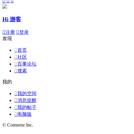



Hi 游客

注册

登录
发现

首页

社区

百事论坛

搜索
我的

我的空间

消息提醒

我的帖子

电脑版
© Comsenz Inc.