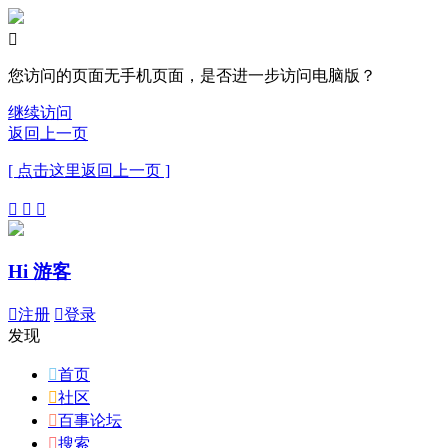

您访问的页面无手机页面，是否进一步访问电脑版？
继续访问
返回上一页
[ 点击这里返回上一页 ]



Hi 游客

注册

登录
发现

首页

社区

百事论坛

搜索