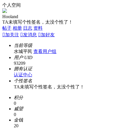
个人空间
Hooland
TA未填写个性签名，太没个性了！
帖子
相册
日志
资料

加关注

发消息

加好友
当前等级
水城平民
查看用户组
用户 UID
93209
拥有认证
认证中心
个性签名
TA未填写个性签名，太没个性了！
积分
0
威望
0
金钱
20