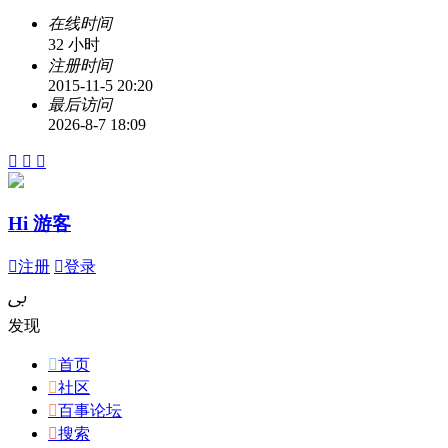
在线时间
32 小时
注册时间
2015-11-5 20:20
最后访问
2026-8-7 18:09



Hi 游客

注册

登录
ﰉ
发现

首页

社区

百事论坛

搜索