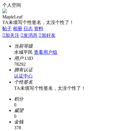
个人空间
MapleLeaf
TA未填写个性签名，太没个性了！
帖子
相册
日志
资料

加关注

发消息

加好友
当前等级
水城平民
查看用户组
用户 UID
78292
拥有认证
认证中心
个性签名
TA未填写个性签名，太没个性了！
积分
0
威望
0
金钱
378