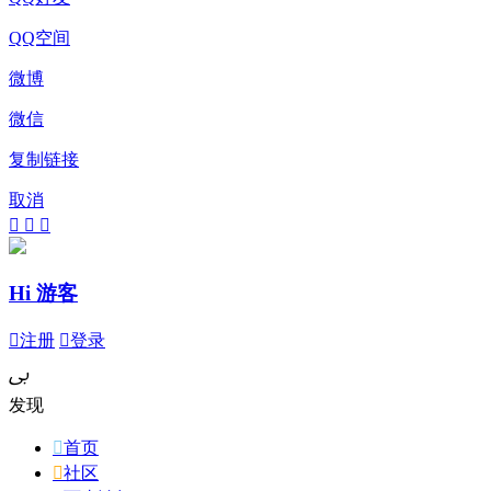
QQ空间
微博
微信
复制链接
取消



Hi 游客

注册

登录
ﰉ
发现

首页

社区