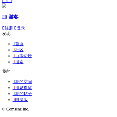



Hi 游客

注册

登录
发现

首页

社区

百事论坛

搜索
我的

我的空间

消息提醒

我的帖子

电脑版
© Comsenz Inc.