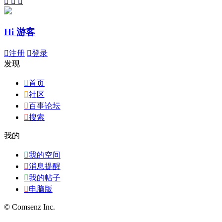



Hi 游客

注册

登录
发现

首页

社区

百事论坛

搜索
我的

我的空间

消息提醒

我的帖子

电脑版
© Comsenz Inc.